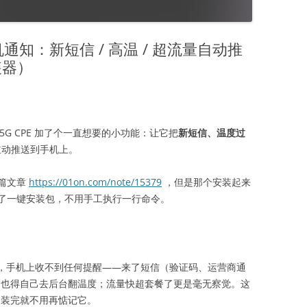
加手机通知：新短信 / 高温 / 超流量自动推
装器）
台）5G CPE 加了个一直想要的小功能：让它把
新短信、温度过
动推送到手机上。
篇文章
https://01on.com/note/15379
，但是那个安装起来
了一键安装包，不用手工执行一行命令。
里看，手机上收不到任何提醒——来了短信（验证码、运营商通
顿，也得自己去后台翻温度；流量快超套餐了更是毫无察觉。这
，装完就不用再惦记它。