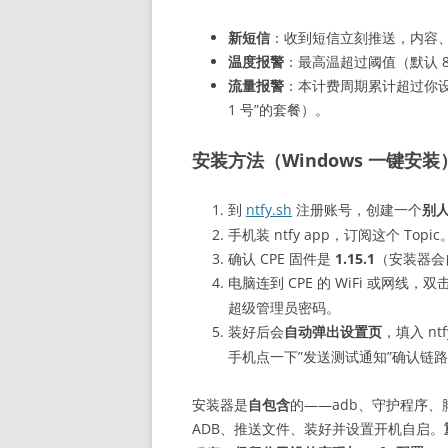
新短信
：收到短信立刻推送，内容
温度报警
：最高温超过阈值（默认 
流量报警
：本计费周期累计超过你
1 号”的套餐）。
安装方法（Windows 一键安装
到
ntfy.sh
注册账号，创建一个
别
手机装 ntfy app，订阅这个 Topic
确认 CPE 固件是
1.15.1
（安装器会
电脑连到 CPE 的 WiFi 或网线
超级管理员密码。
装好后会
自动弹出设置页
，填入 n
手机点一下”发送测试通知”确认链
安装器是
自包含
的——adb、守护程序、
ADB、推送文件、装好并设置开机自启。