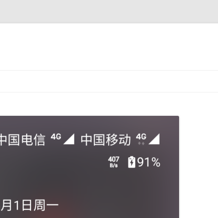
跳
至
正
文