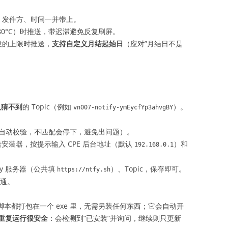
、发件方、时间一并带上。
80°C）时推送，带迟滞避免反复刷屏。
设的上限时推送，
支持自定义月结起始日
（应对”月结日不是
）
人猜不到
的 Topic（例如
）。
vn007-notify-ymEycfYp3ahvgBY
。
自动校验，不匹配会停下，避免出问题）。
，双击安装器，按提示输入 CPE 后台地址（默认
）和
192.168.0.1
tfy 服务器（公共填
）、Topic，保存即可。
https://ntfy.sh
路通。
脚本都打包在一个 exe 里，无需另装任何东西；它会自动开
重复运行很安全
：会检测到”已安装”并询问，继续则只更新