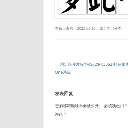
本条目发布于
2025-09-30
。属于
笔记
分类。
文
←
用定昌开发板YM562(RK3562)打造家里的
章
One系统
导
航
发表回复
您的邮箱地址不会被公开。
必填项已用
*
评论
*