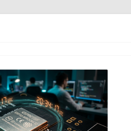
跳
至
正
文